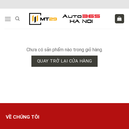
Skip
to
content
Chưa có sản phẩm nào trong giỏ hàng.
QUAY TRỞ LẠI CỬA HÀNG
VỀ CHÚNG TÔI