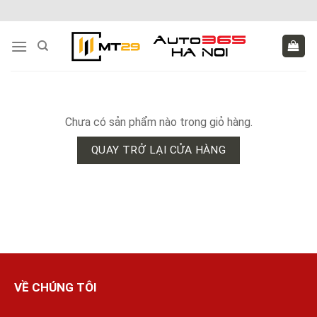
Skip
to
content
Chưa có sản phẩm nào trong giỏ hàng.
QUAY TRỞ LẠI CỬA HÀNG
VỀ CHÚNG TÔI