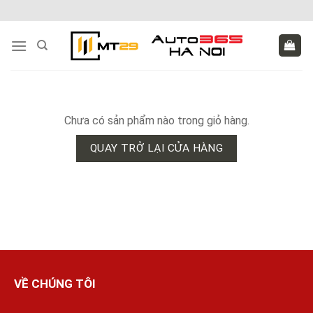
Skip
to
content
Chưa có sản phẩm nào trong giỏ hàng.
QUAY TRỞ LẠI CỬA HÀNG
VỀ CHÚNG TÔI