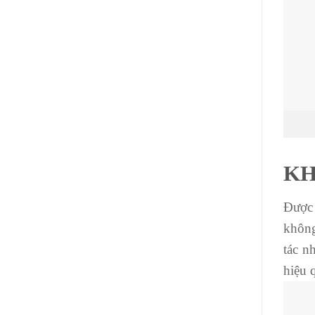
KH
Được 
không
tác n
hiệu 