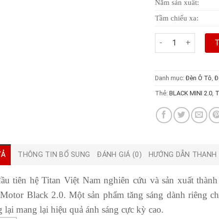
Năm sản xuất:
Tầm chiếu xa:
BI LED TITAN MOTO
Danh mục:
Đèn Ô Tô
,
Đ
Thẻ:
BLACK MINI 2.0
,
T
TẢ
THÔNG TIN BỔ SUNG
ĐÁNH GIÁ (0)
HƯỚNG DẪN THANH
ầu tiên hệ Titan Việt Nam nghiên cứu và sản xuất thà
 Motor Black 2.0. Một sản phẩm tăng sáng dành riêng c
 lại mang lại hiệu quả ánh sáng cực kỳ cao.