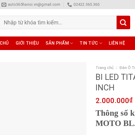
auto365hanoi.vn@gmail.com
02422.365.365
Tìm
kiếm:
 CHỦ
GIỚI THIỆU
SẢN PHẨM
TIN TỨC
LIÊN HỆ
Trang chủ
/
Đèn Ô T
BI LED TI
INCH
2.000.000
₫
Thông số 
MOTO BLA