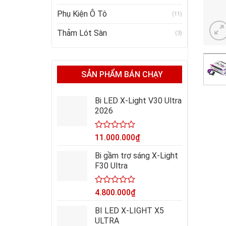
Phụ Kiện Ô Tô
(11)
Thảm Lót Sàn
(3)
SẢN PHẨM BÁN CHẠY
Bi LED X-Light V30 Ultra
2026
Được
11.000.000
₫
xếp
hạng
Bi gầm trợ sáng X-Light
0
F30 Ultra
5
sao
Được
4.800.000
₫
xếp
hạng
BI LED X-LIGHT X5
0
ULTRA
5