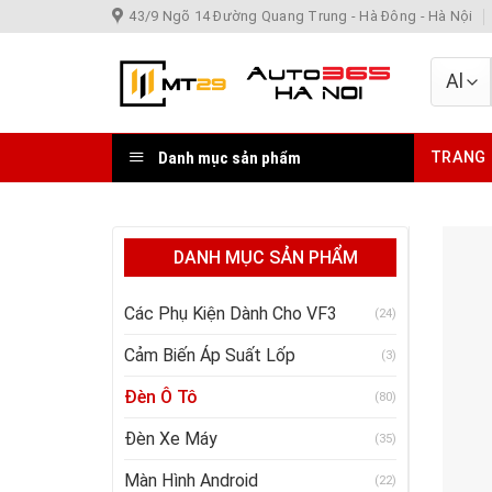
Skip
43/9 Ngõ 14 Đường Quang Trung - Hà Đông - Hà Nội
to
content
Danh mục sản phẩm
TRANG
DANH MỤC SẢN PHẨM
Các Phụ Kiện Dành Cho VF3
(24)
Cảm Biến Áp Suất Lốp
(3)
Đèn Ô Tô
(80)
Đèn Xe Máy
(35)
Màn Hình Android
(22)