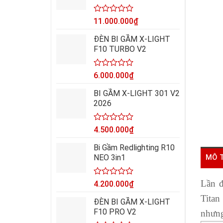
sao
Được
11.000.000
₫
xếp
hạng
ĐÈN BI GẦM X-LIGHT
0
F10 TURBO V2
5
sao
Được
6.000.000
₫
xếp
hạng
BI GẦM X-LIGHT 301 V2
0
2026
5
sao
Được
4.500.000
₫
xếp
hạng
Bi Gầm Redlighting R10
0
NEO 3in1
MÔ 
5
sao
Lần đ
Được
4.200.000
₫
xếp
Titan
hạng
ĐÈN BI GẦM X-LIGHT
0
F10 PRO V2
nhưng
5
sao