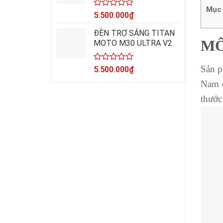
Mục 
Được
5.500.000
₫
xếp
hạng
ĐÈN TRỢ SÁNG TITAN
0
MÔ
MOTO M30 ULTRA V2
5
sao
Sản p
Được
5.500.000
₫
xếp
Nam đ
hạng
0
thước
5
sao