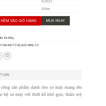
6/2023
450m
 BLACK MINI 2.0 INCH số lượng
THÊM VÀO GIỎ HÀNG
MUA NGAY
èn Xe Máy
ITAN MOTO BLACK MINI 2.0
 TOÁN
nh công sản phẩm dành cho xe máy mang tên
ho hệ xe máy với thiết kế nhỏ gọn, thẩm mỹ