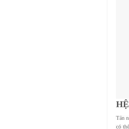
HỆ
Tản n
có th