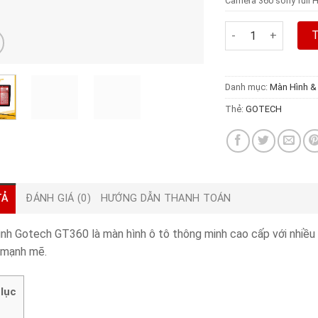
Camera 360 sony full 
Màn Hình Gotech 
Danh mục:
Màn Hình &
Thẻ:
GOTECH
TẢ
ĐÁNH GIÁ (0)
HƯỚNG DẪN THANH TOÁN
nh Gotech GT360 là màn hình ô tô thông minh cao cấp với nhiều tí
 mạnh mẽ.
lục