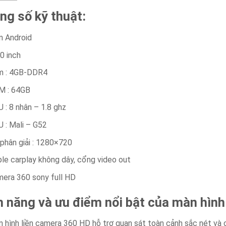
ng số kỹ thuật:
 Android
0 inch
m : 4GB-DDR4
M : 64GB
 : 8 nhân – 1.8 ghz
 : Mali – G52
phân giải : 1280×720
le carplay không dây, cổng video out
era 360 sony full HD
h năng và ưu điểm nổi bật của màn hìn
 hình liền camera 360 HD hỗ trợ quan sát toàn cảnh sắc nét và 