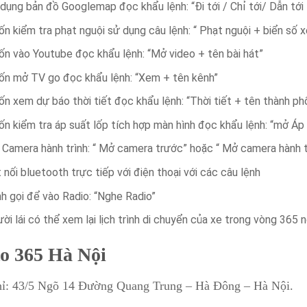
dụng bản đồ Googlemap đọc khẩu lệnh: “Đi tới / Chỉ tới/ Dẫn tớ
n kiểm tra phạt nguội sử dụng câu lệnh: “ Phạt nguội + biển số x
n vào Youtube đọc khẩu lệnh: “Mở video + tên bài hát”
n mở TV go đọc khẩu lệnh: “Xem + tên kênh”
n xem dự báo thời tiết đọc khẩu lệnh: “Thời tiết + tên thành ph
n kiểm tra áp suất lốp tích hợp màn hình đọc khẩu lệnh: “mở Áp
Camera hành trình: “ Mở camera trước” hoặc “ Mở camera hành t
 nối bluetooth trực tiếp với điện thoại với các câu lệnh
h gọi để vào Radio: “Nghe Radio”
ời lái có thể xem lại lịch trình di chuyển của xe trong vòng 365 
o 365 Hà Nội
hỉ: 43/5 Ngõ 14 Đường Quang Trung – Hà Đông – Hà Nội.