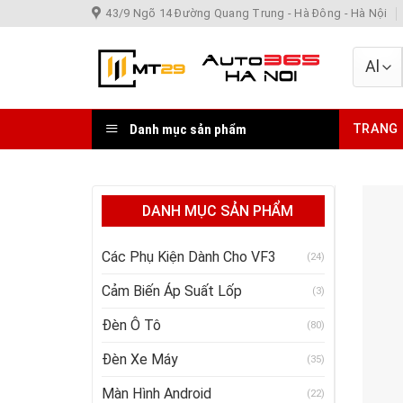
Skip
43/9 Ngõ 14 Đường Quang Trung - Hà Đông - Hà Nội
to
content
Danh mục sản phẩm
TRANG
DANH MỤC SẢN PHẨM
Các Phụ Kiện Dành Cho VF3
(24)
Cảm Biến Áp Suất Lốp
(3)
Đèn Ô Tô
(80)
Đèn Xe Máy
(35)
Màn Hình Android
(22)