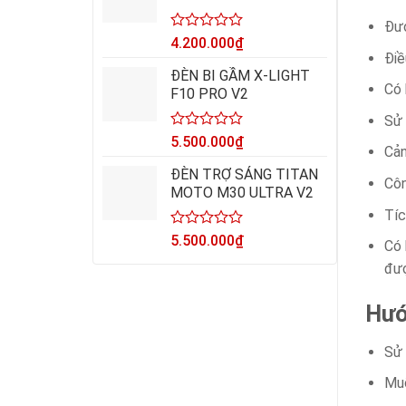
5
sao
Đượ
Được
4.200.000
₫
xếp
Điề
hạng
ĐÈN BI GẦM X-LIGHT
0
Có 
F10 PRO V2
5
sao
Sử 
Được
5.500.000
₫
Cản
xếp
hạng
ĐÈN TRỢ SÁNG TITAN
Côn
0
MOTO M30 ULTRA V2
5
sao
Tíc
Được
5.500.000
₫
Có 
xếp
hạng
đượ
0
5
Hướ
sao
Sử 
Muố