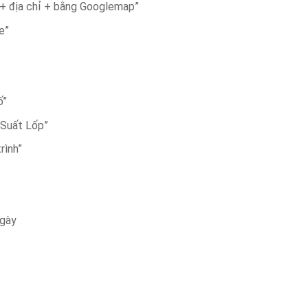
i + địa chỉ + bằng Googlemap”
e”
ố”
 Suất Lốp”
rình”
ngày