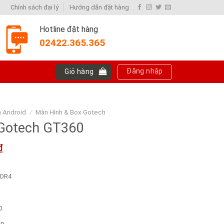
Chính sách đại lý
Hướng dẫn đặt hàng
Hotline đặt hàng
02422.365.365
Đăng nhập
Giỏ hàng
h Android
/
Màn Hình & Box Gotech
Gotech GT360
₫
DDR4
0