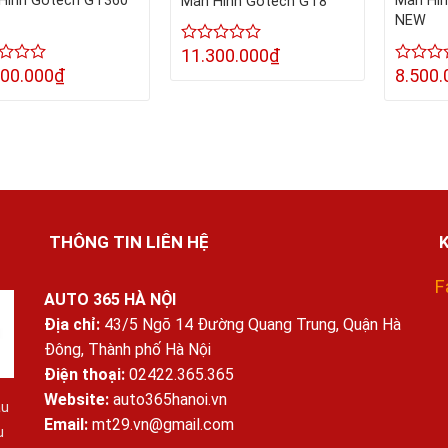
Hình Gotech GT360
Màn Hì
Màn Hình Gotech GT8
NEW
11.300.000
₫
Được
xếp
500.000
₫
8.500.
c
Được
hạng
xếp
0
hạng
5
0
sao
5
sao
THÔNG TIN LIÊN HỆ
K
F
AUTO 365 HÀ NỘI
Địa chỉ:
43/5 Ngõ 14 Đường Quang Trung, Quận Hà
Đông, Thành phố Hà Nội
Điện thoại:
02422.365.365
Website:
auto365hanoi.vn
ầu
Email:
mt29.vn@gmail.com
u