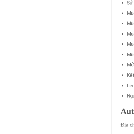
Sử 
Muố
Muố
Muố
Muố
Muố
Mở 
Kết
Lện
Ngư
Aut
Địa c