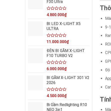
F30 Ultra
5
Thô
sao
Được
4.800.000
₫
xếp
Màn
hạng
BI LED X-LIGHT X5
0
9-1
ULTRA
5
sao
Ra
Được
11.000.000
₫
RO
xếp
hạng
ĐÈN BI GẦM X-LIGHT
CPU
0
F10 TURBO V2
5
sao
GPU
Được
6.000.000
₫
Độ 
xếp
hạng
BI GẦM X-LIGHT 301 V2
App
0
2026
5
Cam
sao
Được
4.500.000
₫
Tín
xếp
hạng
Bi Gầm Redlighting R10
0
NEO 3in1
Màn