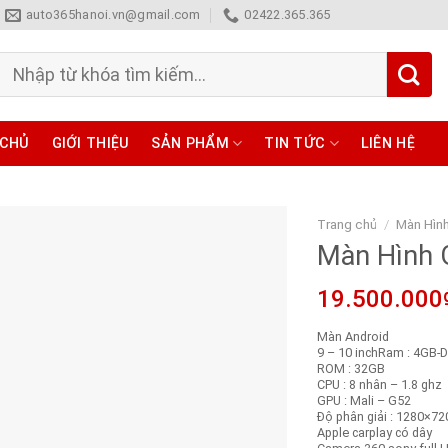
auto365hanoi.vn@gmail.com
02422.365.365
Tìm
kiếm:
 CHỦ
GIỚI THIỆU
SẢN PHẨM
TIN TỨC
LIÊN HỆ
Trang chủ
/
Màn Hìn
Màn Hình 
19.500.000
Màn Android
9 – 10 inchRam : 4GB-
ROM : 32GB
CPU : 8 nhân – 1.8 ghz
GPU : Mali – G52
Độ phân giải : 1280×72
Apple carplay có dây