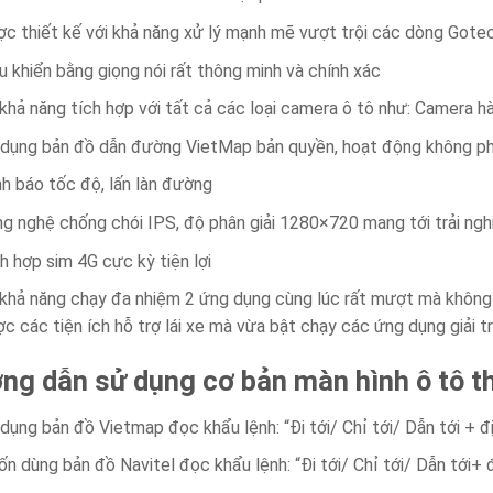
c thiết kế với khả năng xử lý mạnh mẽ vượt trội các dòng Gote
u khiển bằng giọng nói rất thông minh và chính xác
khả năng tích hợp với tất cả các loại camera ô tô như: Camera hàn
dụng bản đồ dẫn đường VietMap bản quyền, hoạt động không ph
h báo tốc độ, lấn làn đường
g nghệ chống chói IPS, độ phân giải 1280×720 mang tới trải ngh
h hợp sim 4G cực kỳ tiện lợi
khả năng chạy đa nhiệm 2 ứng dụng cùng lúc rất mượt mà không bị
c các tiện ích hỗ trợ lái xe mà vừa bật chạy các ứng dụng giải t
ng dẫn sử dụng cơ bản màn hình ô tô 
dụng bản đồ Vietmap đọc khẩu lệnh: “Đi tới/ Chỉ tới/ Dẫn tới + 
n dùng bản đồ Navitel đọc khẩu lệnh: “Đi tới/ Chỉ tới/ Dẫn tới+ 