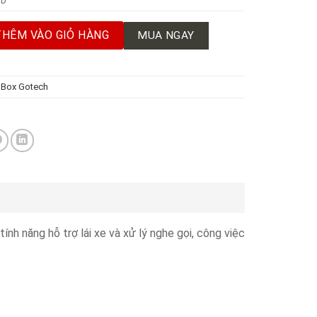
HD
GT360 số lượng
THÊM VÀO GIỎ HÀNG
MUA NGAY
 Box Gotech
nh năng hỗ trợ lái xe và xử lý nghe gọi, công việc