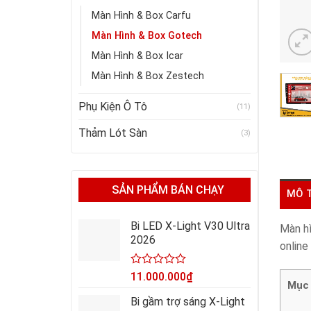
Màn Hình & Box Carfu
Màn Hình & Box Gotech
Màn Hình & Box Icar
Màn Hình & Box Zestech
Phụ Kiện Ô Tô
(11)
Thảm Lót Sàn
(3)
SẢN PHẨM BÁN CHẠY
MÔ 
Bi LED X-Light V30 Ultra
Màn hì
2026
online
Được
11.000.000
₫
Mục 
xếp
hạng
Bi gầm trợ sáng X-Light
0