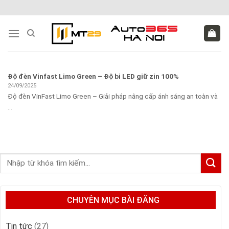
Skip
to
content
Độ đèn Vinfast Limo Green – Độ bi LED giữ zin 100%
24/09/2025
Độ đèn VinFast Limo Green – Giải pháp nâng cấp ánh sáng an toàn và
...
CHUYÊN MỤC BÀI ĐĂNG
Tin tức
(27)