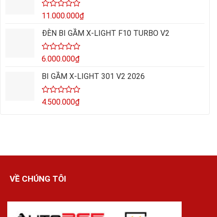
5
sao
Được
11.000.000
₫
xếp
hạng
ĐÈN BI GẦM X-LIGHT F10 TURBO V2
0
5
sao
Được
6.000.000
₫
xếp
hạng
BI GẦM X-LIGHT 301 V2 2026
0
5
sao
Được
4.500.000
₫
xếp
hạng
0
5
sao
VỀ CHÚNG TÔI