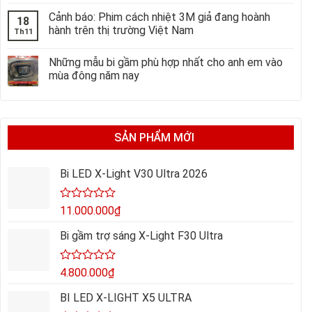
Cảnh báo: Phim cách nhiệt 3M giả đang hoành
18
hành trên thị trường Việt Nam
Th11
Những mẫu bi gầm phù hợp nhất cho anh em vào
mùa đông năm nay
SẢN PHẨM MỚI
Bi LED X-Light V30 Ultra 2026
Được
11.000.000
₫
xếp
hạng
Bi gầm trợ sáng X-Light F30 Ultra
0
5
sao
Được
4.800.000
₫
xếp
hạng
BI LED X-LIGHT X5 ULTRA
0